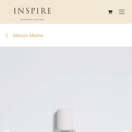
Se rendre au contenu
Maison Matine