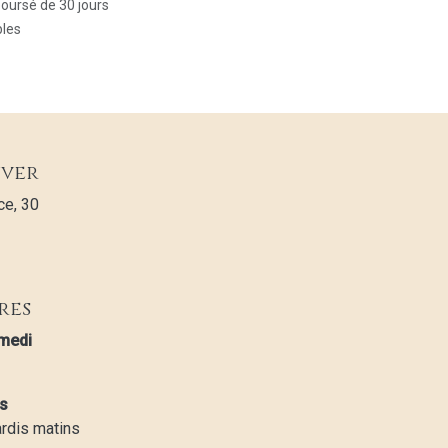
boursé de 30 jours
bles
uver
e, 30
res
amedi
s
ardis matins