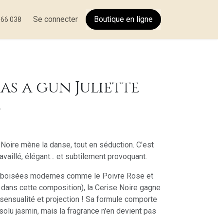
tactez-nous
Se connecter
Boutique en
ligne
566 038
has a gun Juliette
L
e Noire mène la danse, tout en séduction. C'est
ravaillé, élégant... et subtilement provoquant.
es boisées modernes comme le Poivre Rose et
dans cette composition), la Cerise Noire gagne
sensualité et projection ! Sa formule comporte
solu jasmin, mais la fragrance n'en devient pas