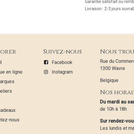
Garantie satisfait ou rem
Livraison : 2-3 jours ouvra
lorer
Suivez-nous
Nous tro
Rue du Commerc
l
Facebook
1300 Wavre
ue en ligne
Instagram
Belgique
arques
eliers
Nos horai
Du mardi au s
de 10h à 18h
cadeaux
ctez-nous
Sur rendez-vou
Les lundis et m