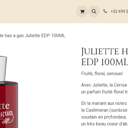
outique en ligne
Nos références
Nos ateliers
Blog
Con
+32 499 
tte has a gun Juliette EDP 100ML
Juliette 
EDP 100M
Fruité, floral, sensuel
Avec Juliette, la Ceris
un parfum fruité floral t
En la mariant aux not
le Cashmeran (surdosé 
soudain en profondeur, 
un très beau coeur d'ab