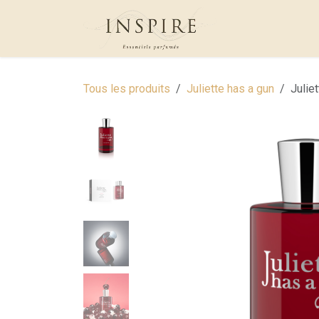
Se rendre au contenu
Qui suis-je?
B
Tous les produits
Juliette has a gun
Julie