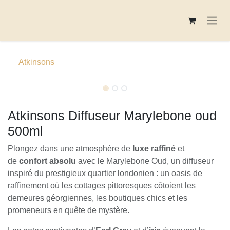
Se rendre au contenu
Atkinsons
Coup de coeur!
Coup de coeur!
Atkinsons Diffuseur Marylebone oud
500ml
Plongez dans une atmosphère de
luxe raffiné
et
de
confort absolu
avec le Marylebone Oud, un diffuseur
inspiré du prestigieux quartier londonien : un oasis de
raffinement où les cottages pittoresques côtoient les
demeures géorgiennes, les boutiques chics et les
promeneurs en quête de mystère.