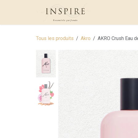
Se rendre au contenu
Qui suis-je?
B
Tous les produits
Akro
AKRO Crush Eau d