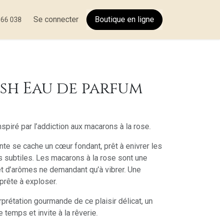
tactez-nous
Se connecter
Boutique en
ligne
566 038
sh Eau de parfum
piré par l’addiction aux macarons à la rose.
te se cache un cœur fondant, prêt à enivrer les
s subtiles. Les macarons à la rose sont une
et d’arômes ne demandant qu’à vibrer. Une
rête à exploser.
prétation gourmande de ce plaisir délicat, un
e temps et invite à la rêverie.