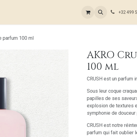
outique en ligne
Nos références
Nos ateliers
Blog
Con
+32 499 
e parfum 100 ml
AKRO Cru
100 ml
CRUSH est un parfum ins
Sous leur coque craquan
papilles de ses saveur
explosion de textures 
symphonie de douceur p
CRUSH est notre réinter
parfum qui fait oublier l