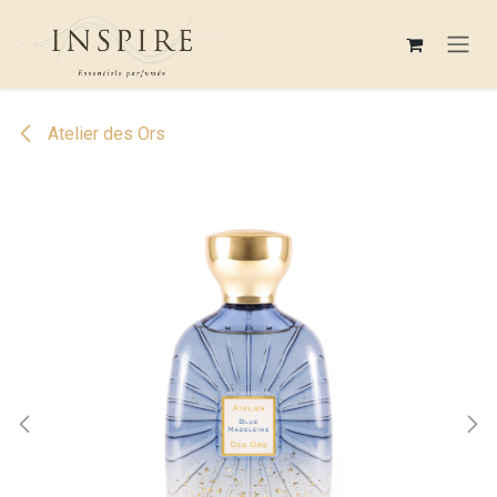
Se rendre au contenu
Atelier des Ors