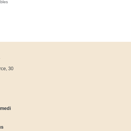
bles
uver
e, 30
res
amedi
s