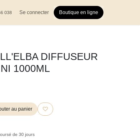
-nous
Se connecter
Boutique en
ligne
566 038
LL'ELBA DIFFUSEUR
INI 1000ML
uter au panier
boursé de 30 jours