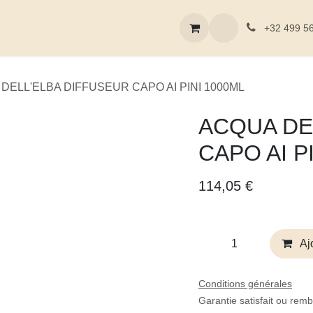
 en ligne
Nos références
Nos ateliers
Blog
Contactez
+32 499 
DELL'ELBA DIFFUSEUR CAPO AI PINI 1000ML
ACQUA DE
CAPO AI P
114,05
€
Ajo
Conditions générales
Garantie satisfait ou rem