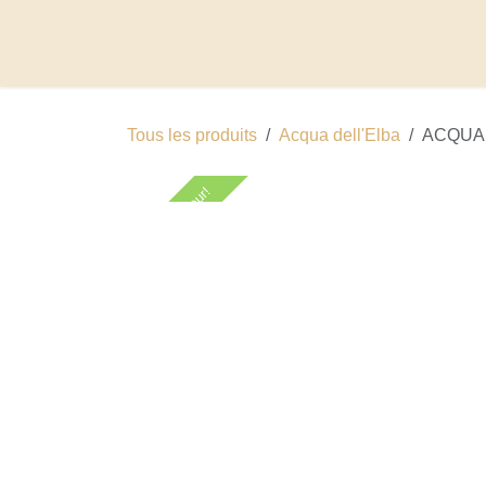
Se rendre au contenu
Qui suis-je?
Boutique
Tous les produits
Acqua dell'Elba
ACQUA 
Coup de coeur!