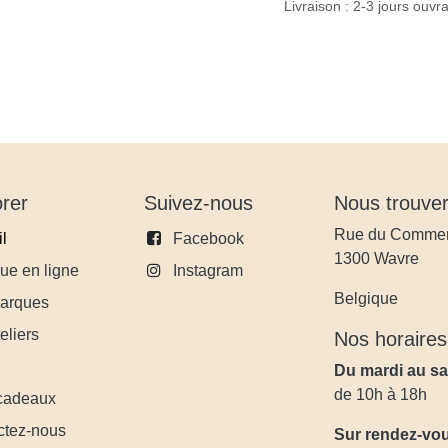
Livraison : 2-3 jours ouvra
lorer
Suivez-nous
Nous tro
Rue du Commerc
l
Facebook
1300 Wavre
ue en ligne
Instagram
Belgique
arques
eliers
Nos horai
Du mardi au s
de 10h à 18h
cadeaux
ctez-nous
Sur rendez-vou