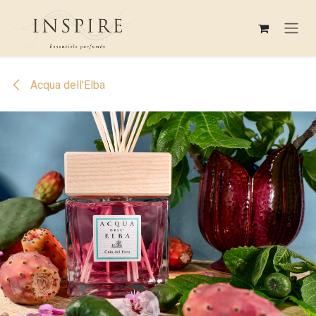
Se rendre au contenu
Acqua dell'Elba